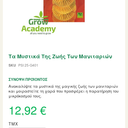
Skip
Τα Μυστικά Της Ζωής Των Μανιταριών
to
the
beginning
SKU
PSI 25-G401
of
the
ΣΎΝΟΨΗ ΠΡΟΪΌΝΤΟΣ
images
gallery
Ανακαλύψτε τα μυστικά της μαγικής ζωής των μανιταριών
και μοιραστείτε τη χαρά που προσφέρει η παρατήρηση του
μικρόκοσμού τους.
12,92 €
ΤΜΧ