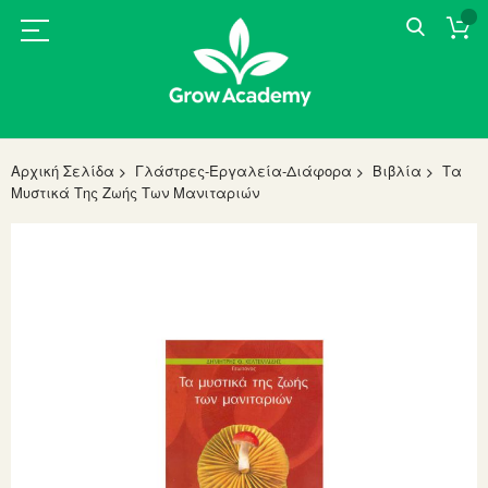
Αρχική Σελίδα
Γλάστρες-Εργαλεία-Διάφορα
Βιβλία
Τα
Μυστικά Της Ζωής Των Μανιταριών
Skip
to
the
end
of
the
images
gallery