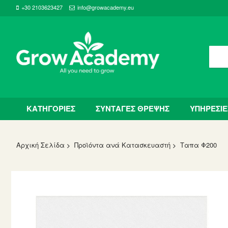
+30 2103623427
info@growacademy.eu
ΚΑΤΗΓΟΡΙΕΣ
ΣΥΝΤΑΓΕΣ ΘΡΕΨΗΣ
ΥΠΗΡΕΣΙΕ
Αρχική Σελίδα
Προϊόντα ανά Κατασκευαστή
Ταπα Φ200
Skip
to
the
end
of