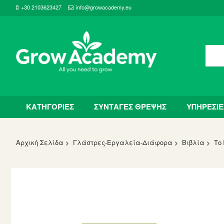
+30 2103623427
info@growacademy.eu
ΚΑΤΗΓΟΡΙΕΣ
ΣΥΝΤΑΓΕΣ ΘΡΕΨΗΣ
ΥΠΗΡΕΣΙΕ
Αρχική Σελίδα
Γλάστρες-Εργαλεία-Διάφορα
Βιβλία
Το
Skip
to
the
end
of