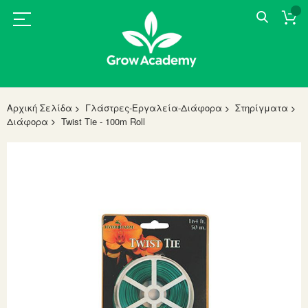
Αρχική Σελίδα
Γλάστρες-Εργαλεία-Διάφορα
Στηρίγματα
Διάφορα
Twist Tie - 100m Roll
Skip
to
the
end
of
the
images
gallery