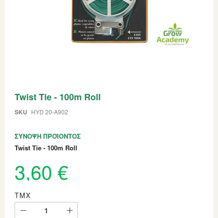
Skip
Twist Tie - 100m Roll
to
the
beginning
SKU
HYD 20-A902
of
the
ΣΎΝΟΨΗ ΠΡΟΪΌΝΤΟΣ
images
gallery
Twist Tie - 100m Roll
3,60 €
ΤΜΧ