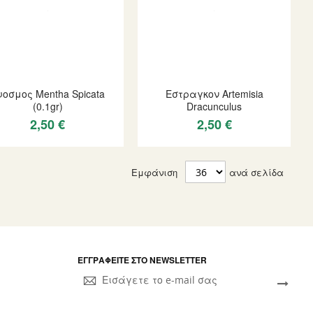
υοσμος Mentha Spicata
Εστραγκον Artemisia
(0.1gr)
Dracunculus
2,50 €
2,50 €
Εμφάνιση
ανά σελίδα
ΕΓΓΡΑΦΕΊΤΕ ΣΤΟ NEWSLETTER
Sign
Up
for
Our