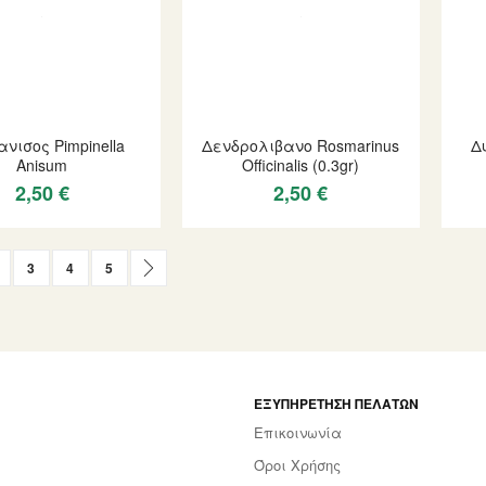
νισος Pimpinella
Δενδρολιβανο Rosmarinus
Δ
Anisum
Officinalis (0.3gr)
2,50 €
2,50 €
urrently reading page
age
Page
Page
Page
Page
Επόμενο
3
4
5
ΕΞΥΠΗΡΈΤΗΣΗ ΠΕΛΑΤΏΝ
Επικοινωνία
Όροι Χρήσης