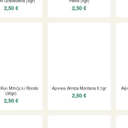
m Graveolens (5gr)
Pieno (5gr)
2,50 €
2,50 €
Και Μπιζελι Rondo
Αρνικα Arnica Montana 0.1gr
Αψι
(30gr)
2,50 €
2,50 €