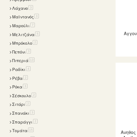
Λάχανο
items
3
Μαϊντανός
items
3
Μαρούλι
items
7
Αγγουρ
Μελιτζάνα
items
5
Μπρόκολο
items
2
Πεπόνι
items
3
Πιπεριά
items
13
Ραδίκι
items
4
Ρέβα
items
2
Ρόκα
items
3
Σέσκουλο
items
2
Σιτάρι
items
2
Σπανάκι
items
3
Σπαράγγι
items
2
Τομάτα
items
15
Ανηθος