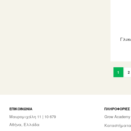
Γλυκα
Page
You're c
P
1
2
ΕΠΙΚΟΙΝΩΝΊΑ
ΠΛΗΡΟΦΟΡΊΕΣ
Μαυρομιχάλη 11 | 10 679
Grow Academy
Αθήνα, Ελλάδα
Καταστήματα