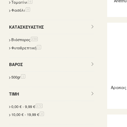
Anethu
Τοματίνι
items
6
Φασόλι
items
8
ΚΑΤΑΣΚΕΥΑΣΤΉΣ
Βιόσπορος
items
159
Φυτοθρεπτική
item
1
ΒΆΡΟΣ
500gr
item
1
Αρακας 
ΤΙΜΉ
0,00 €
-
9,99 €
items
172
10,00 €
-
19,99 €
items
4