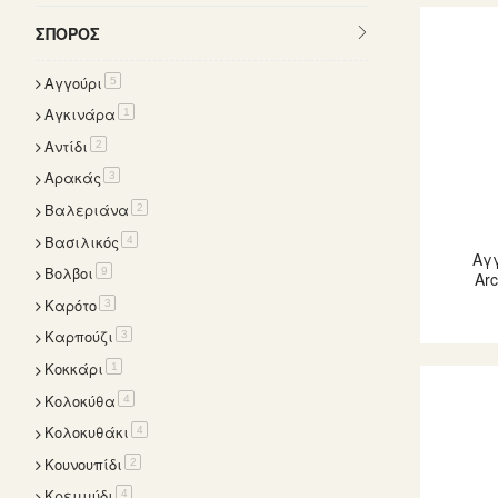
ΣΠΌΡΟΣ
Αγγούρι
items
5
Αγκινάρα
item
1
Αντίδι
items
2
Αρακάς
items
3
Βαλεριάνα
items
2
Βασιλικός
items
4
Αγγ
Βολβοι
items
9
Arc
Καρότο
items
3
Καρπούζι
items
3
Κοκκάρι
item
1
Κολοκύθα
items
4
Κολοκυθάκι
items
4
Κουνουπίδι
items
2
Κρεμμύδι
items
4