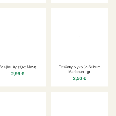
Βολβοι Φρεζια Μονη
Γαιδουραγκαθο Silibum
Marianun 1gr
2,99 €
2,50 €