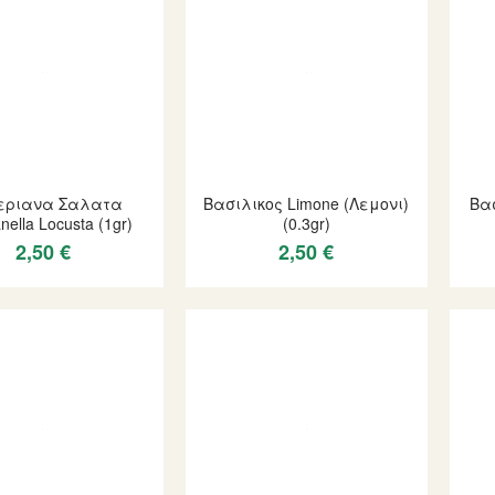
εριανα Σαλατα
Βασιλικος Limone (Λεμονι)
Βασ
anella Locusta (1gr)
(0.3gr)
2,50 €
2,50 €