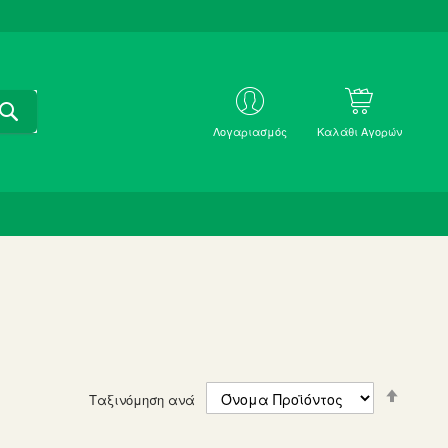
ΑΝΑΖΗΤΗΣΗ
ΜΕ
Λογαριασμός
Καλάθι Αγορών
SKU
Set
Ταξινόμηση ανά
Descen
Directi